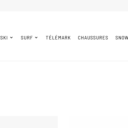
-NOUS AU PRÉALABLE POUR VOUS ASSURER DE LA DISP
SKI
SURF
TÉLÉMARK
CHAUSSURES
SNOW