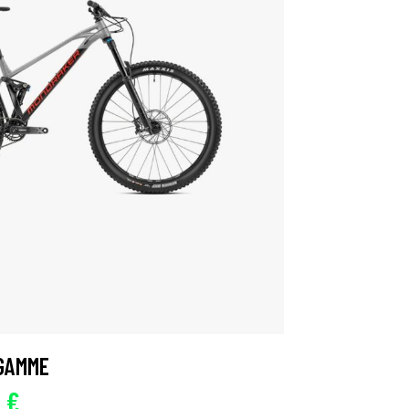
 GAMME
0
€