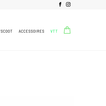
X
ONIBILITÉ - 05 62 98 46 11
SCOOT
ACCESSOIRES
VTT