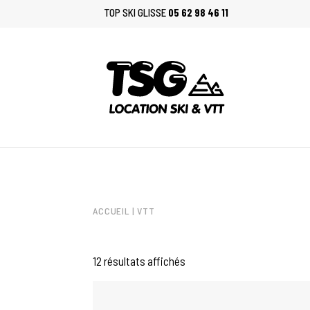
LOCATION VTT,
TOP SKI GLISSE
05 62 98 46 11
CONTACTEZ
ACCUEIL
| VTT
De :
75,00
€
12 résultats affichés