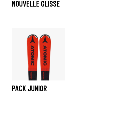
NOUVELLE GLISSE
à partir De :
21,95
€
à partir De :
20,95
€
PACK JUNIOR
à partir De :
10,65
€