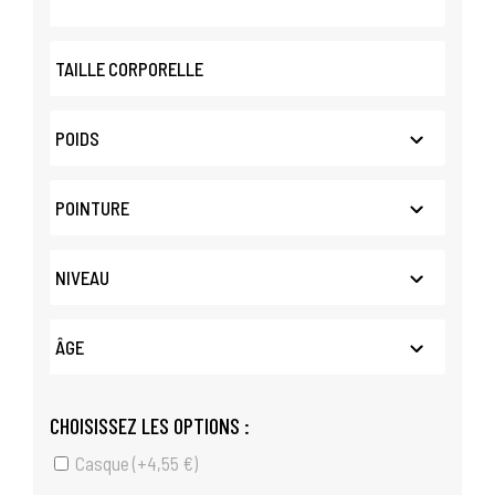
CHOISISSEZ LES OPTIONS :
Casque (+
4,55
€
)