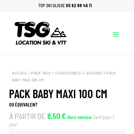
TOP SKI GLISSE
05 62 98 46 11
X
LOCATION VTT,
CONTACTEZ-NOUS AU PRÉALABLE POUR VOUS ASSURER DE LA DISPONIBILITÉ - 05
62 98 46 11
ACCUEIL
|
PACK SKIS + CHAUSSURES (+ BATONS)
| PACK
BABY MAXI 100 CM
PACK BABY MAXI 100 CM
OU ÉQUIVALENT
À PARTIR DE
8,50 €
Hors remise.
Tarif pour 1
jour.