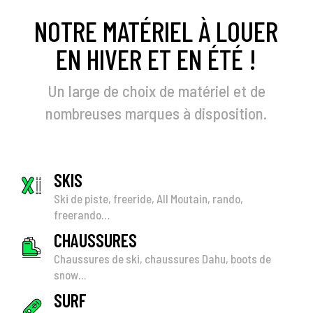
NOTRE MATÉRIEL À LOUER
EN HIVER ET EN ÉTÉ !
Un large de choix de matériel et de
nombreuses marques à disposition.
SKIS
Ski de piste, freeride, All Moutain, rando,
freerando…
CHAUSSURES
Chaussures de ski, chaussures Dahu, boots de
snow...
SURF