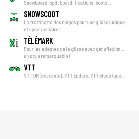
Snowboard, split board, fixations, boots…
SNOWSCOOT
La trottinette des neiges pour une glisse ludique
et spectaculaire !
TÉLÉMARK
Pour les adeptes de la glisse avec génuflexion…
un style remarquable !
VTT
VTT DH (descente), VTT Enduro, VTT électrique…