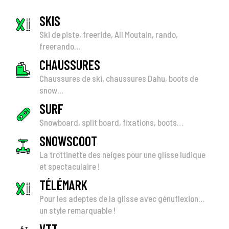
SKIS
Ski de piste, freeride, All Moutain, rando,
freerando…
CHAUSSURES
Chaussures de ski, chaussures Dahu, boots de
snow...
SURF
Snowboard, split board, fixations, boots…
SNOWSCOOT
La trottinette des neiges pour une glisse ludique
et spectaculaire !
TÉLÉMARK
Pour les adeptes de la glisse avec génuflexion…
un style remarquable !
VTT