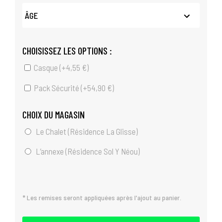
CHOISISSEZ LES OPTIONS :
Casque (+
4,55
€
)
Pack Sécurité (+
54,90
€
)
CHOIX DU MAGASIN
Le Chalet (Résidence La Glisse)
L’annexe (Résidence Sol Y Néou)
* Les remises seront appliquées après l'ajout au panier.