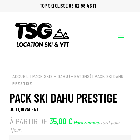
TOP SKI GLISSE
05 62 98 46 11
X
LOCATION VTT,
CONTACTEZ-NOUS AU PRÉALABLE POUR VOUS ASSURER DE LA DISPONIBILITÉ - 05
62 98 46 11
ACCUEIL
|
PACK SKIS + DAHU (+ BATONS)
| PACK SKI DAHU
PRESTIGE
PACK SKI DAHU PRESTIGE
OU ÉQUIVALENT
À PARTIR DE
35,00 €
Hors remise.
Tarif pour
1 jour.