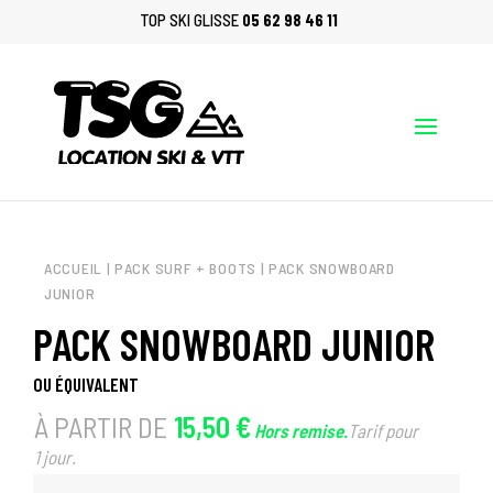
TOP SKI GLISSE
05 62 98 46 11
X
LOCATION VTT,
CONTACTEZ-NOUS AU PRÉALABLE POUR VOUS ASSURER DE LA DISPONIBILITÉ - 05
62 98 46 11
ACCUEIL
|
PACK SURF + BOOTS
| PACK SNOWBOARD
JUNIOR
PACK SNOWBOARD JUNIOR
OU ÉQUIVALENT
À PARTIR DE
15,50 €
Hors remise.
Tarif pour
1 jour.