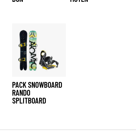
à partir De :
29,70
€
à partir De :
25,20
€
PACK SNOWBOARD
RANDO
SPLITBOARD
à partir De :
45,50
€