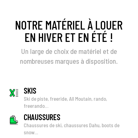
NOTRE MATÉRIEL À LOUER
EN HIVER ET EN ÉTÉ !
Un large de choix de matériel et de
nombreuses marques à disposition.
SKIS
Ski de piste, freeride, All Moutain, rando,
freerando…
CHAUSSURES
Chaussures de ski, chaussures Dahu, boots de
snow...