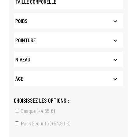
CHOISISSEZ LES OPTIONS :
Casque (+
4,55
€
)
Pack Sécurité (+
54,90
€
)