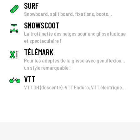
SURF
Snowboard, split board, fixations, boots…
SNOWSCOOT
La trottinette des neiges pour une glisse ludique
et spectaculaire !
TÉLÉMARK
Pour les adeptes de la glisse avec génuflexion…
un style remarquable !
VTT
VTT DH (descente), VTT Enduro, VTT électrique…