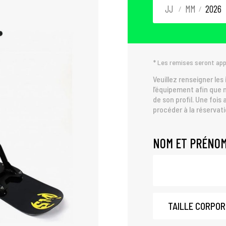
/
/
* Les remises seront appl
Veuillez renseigner les 
l’équipement afin que 
de son profil. Une fois
procéder à la réservat
NOM ET PRÉNO