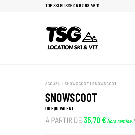
LOCATION VTT,
TOP SKI GLISSE
05 62 98 46 11
CONTACTEZ
ACCUEIL
|
SNOWSCOOT
| SNOWSCOOT
SNOWSCOOT
OU ÉQUIVALENT
À PARTIR DE
35,70 €
Hors remise.
T