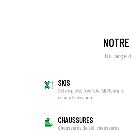
NOTRE 
Un large d
SKIS
Ski de piste, freeride, All Moutain,
rando, freerando…
CHAUSSURES
Chaussures de ski, chaussures