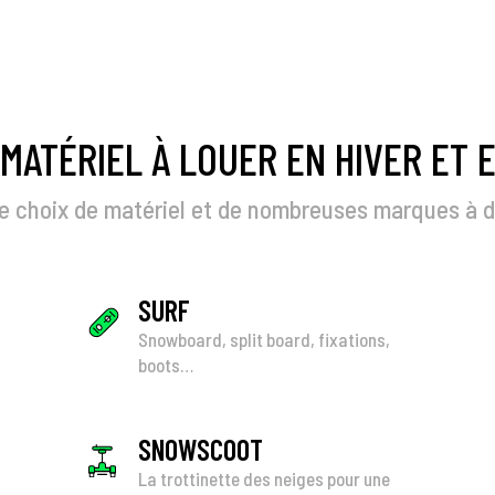
MATÉRIEL À LOUER EN HIVER ET E
e choix de matériel et de nombreuses marques à d
SURF
Snowboard, split board, fixations,
boots…
SNOWSCOOT
La trottinette des neiges pour une