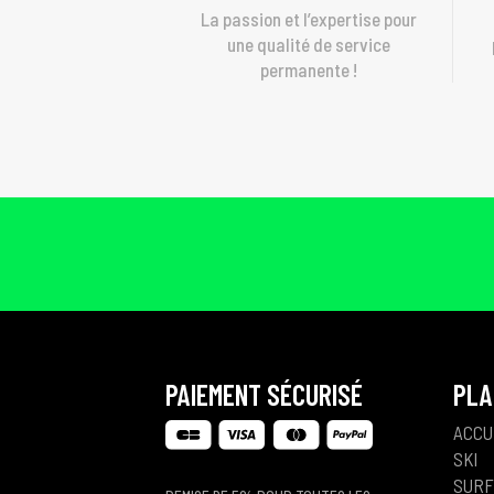
La passion et l’expertise pour
une qualité de service
permanente !
PAIEMENT SÉCURISÉ
PLA
ACCU
SKI
SURF