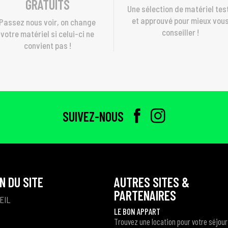
GRATUITS
Une sélection de matériel tes
et approuvé pour mieux vou
Passez nous voir, on change
conseiller !
votre matériel si celui-ci ne
convient pas !
SUIVEZ-NOUS
N DU SITE
AUTRES SITES &
PARTENAIRES
EIL
LE BON APPART
Trouvez une location pour votre séjour