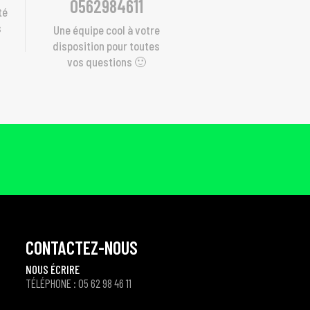
0562984611
té
s
Une équipe cool à votre
disposition pour toutes
vos questions 🙂
CONTACTEZ-NOUS
NOUS ÉCRIRE
TÉLÉPHONE : 05 62 98 46 11