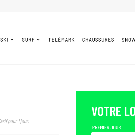
-NOUS AU PRÉALABLE POUR VOUS ASSURER DE LA DISP
SKI
SURF
TÉLÉMARK
CHAUSSURES
SNOW
VOTRE L
arif pour 1 jour.
PREMIER JOUR