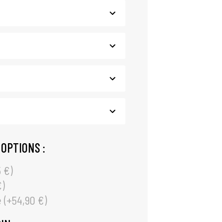
 OPTIONS :
5
€
)
€
)
 (+
54,90
€
)