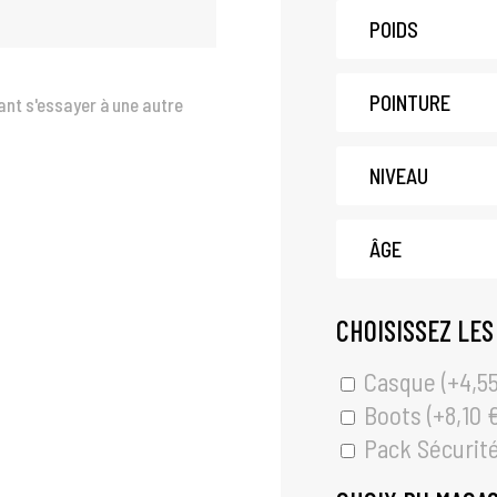
nt s'essayer à une autre
CHOISISSEZ LES
Casque (+
4,5
Boots (+
8,10
Pack Sécurité