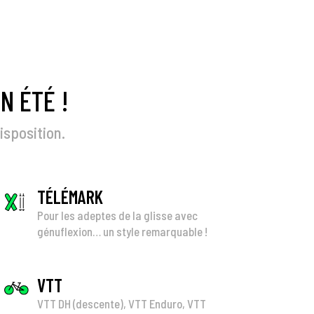
N ÉTÉ !
isposition.
TÉLÉMARK
Pour les adeptes de la glisse avec
génuflexion… un style remarquable !
VTT
VTT DH (descente), VTT Enduro, VTT